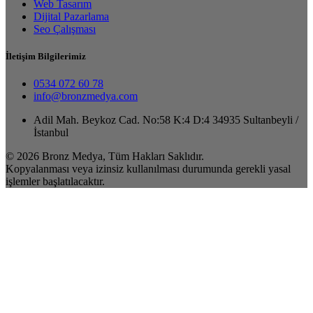
Web Tasarım
Dijital Pazarlama
Seo Çalışması
İletişim Bilgilerimiz
0534 072 60 78
info@bronzmedya.com
Adil Mah. Beykoz Cad. No:58 K:4 D:4 34935 Sultanbeyli /
İstanbul
© 2026 Bronz Medya, Tüm Hakları Saklıdır.
Kopyalanması veya izinsiz kullanılması durumunda gerekli yasal
işlemler başlatılacaktır.